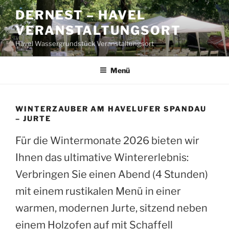
Zum
DERNEST – HAVEL
Inhalt
VERANSTALTUNGSORT
springen
Havel Wassergrundstück Veranstaltungsort
Menü
WINTERZAUBER AM HAVELUFER SPANDAU
– JURTE
Für die Wintermonate 2026 bieten wir
Ihnen das ultimative Wintererlebnis:
Verbringen Sie einen Abend (4 Stunden)
mit einem rustikalen Menü in einer
warmen, modernen Jurte, sitzend neben
einem Holzofen auf mit Schaffell