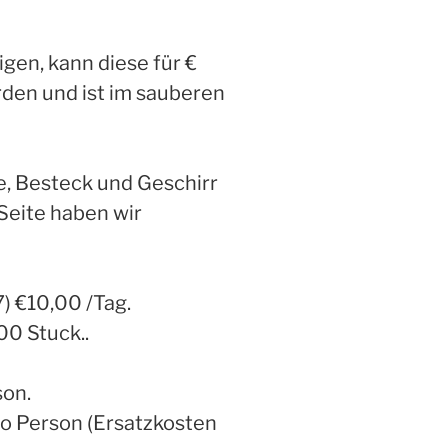
gen, kann diese für €
den und ist im sauberen
e, Besteck und Geschirr
Seite haben wir
) €10,00 /Tag.
00 Stuck..
son.
o Person (Ersatzkosten