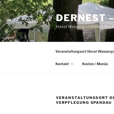
Zum
Inhalt
DERNEST 
springen
Havel Wassergrundstück Veran
Veranstaltungsort Havel Wassergr
Kontakt
Kosten / Menüs
VERANSTALTUNGSORT O
VERPFLEGUNG SPANDAU