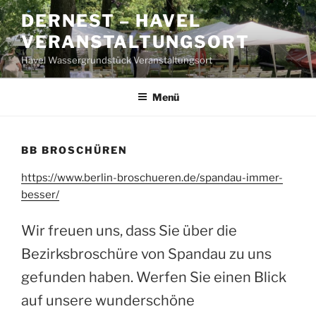
Zum
DERNEST – HAVEL
Inhalt
VERANSTALTUNGSORT
springen
Havel Wassergrundstück Veranstaltungsort
Menü
BB BROSCHÜREN
https://www.berlin-broschueren.de/spandau-immer-
besser/
Wir freuen uns, dass Sie über die
Bezirksbroschüre von Spandau zu uns
gefunden haben. Werfen Sie einen Blick
auf unsere wunderschöne