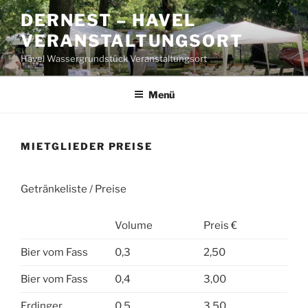
Zum
DERNEST – HAVEL
Inhalt
VERANSTALTUNGSORT
springen
Havel Wassergrundstück Veranstaltungsort
Menü
MIETGLIEDER PREISE
Getränkeliste / Preise
Volume
Preis €
Bier vom Fass
0,3
2,50
Bier vom Fass
0,4
3,00
Erdinger
0,5
3,50